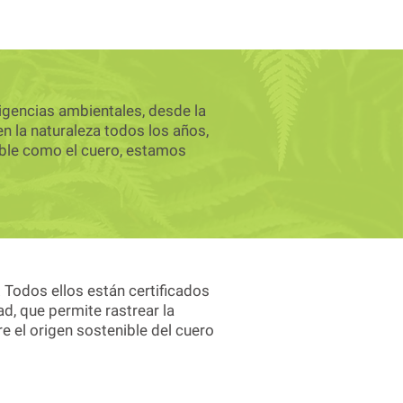
igencias ambientales, desde la
en la naturaleza todos los años,
oble como el cuero, estamos
 Todos ellos están certificados
d, que permite rastrear la
re el origen sostenible del cuero