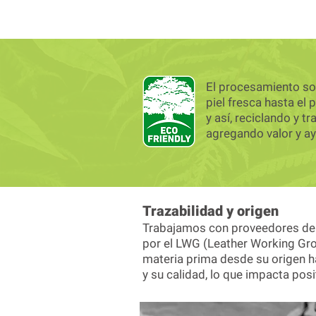
El procesamiento sos
piel fresca hasta el 
y así, reciclando y 
agregando valor y a
Trazabilidad y origen
Trabajamos con proveedores de Br
por el LWG (Leather Working Grou
materia prima desde su origen has
y su calidad, lo que impacta posi