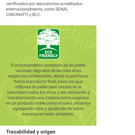
certificados por laboratorios acreditados
internacionalmente, como SENAI,
CINCINATTI y BLC.
El procesamiento sostenido de las pieles
vacunas, seguidos de las más altas
exigencias ambientales, desde la piel fresca
hasta el producto final, hace con que
millones de pieles sean tiradas en la
naturaleza todos los años, y así, reciclando y
transformando una materia prima orgánica
en un producto noble como el cuero, estamos
agregando valor y ayudando de sobre
maneras el medio ambiente.
Trazabilidad y origen